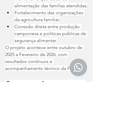
alimentação das famílias atendidas;
Fortalecimento das organizações 
da agricultura familiar;
Conexão direta entre produção 
camponesa e políticas públicas de 
segurança alimentar.
O projeto acontece entre outubro de 
2025 a Fevereiro de 2026, com 
resultados contínuos e 
acompanhamento técnico da FETAES.
Compromisso com o 
desenvolvimento 
social e rural
A FETAES reafirma seu compromisso 
inabalável com a agricultura familiar, a 
soberania alimentar e o 