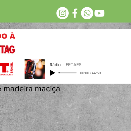
DO À
Rádio
FETAES
00:00 / 44:59
e madeira maciça