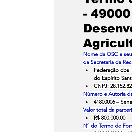
- 49000
Desenvo
Agricul
Nome da OSC e seu n
da Secretaria da Rec
Federação dos T
do Espírito San
CNPJ: 28.152.82
Número e Autoria 
41800006 – Sena
Valor total da parcer
R$ 800.000,00.
Nº do Termo de Fom