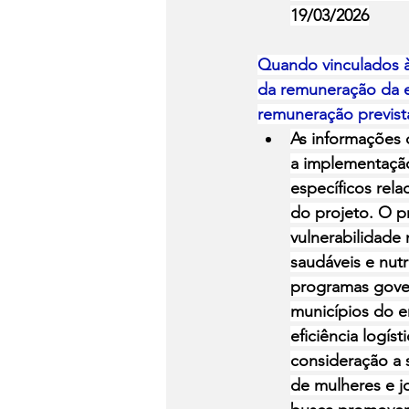
19/03/2026
Quando vinculados à
da remuneração da e
remuneração prevista
As informações 
a implementação
específicos rela
do projeto. O pr
vulnerabilidade 
saudáveis e nutr
programas gover
municípios do e
eficiência logís
consideração a 
de mulheres e j