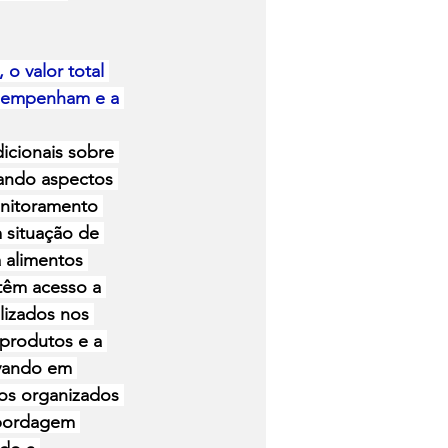
o valor total 
esempenham e a 
icionais sobre 
ando aspectos 
onitoramento 
 situação de 
 alimentos 
 têm acesso a 
izados nos 
 produtos e a 
evando em 
pos organizados 
abordagem 