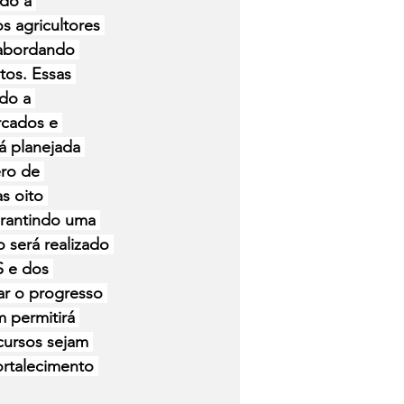
ndo a 
 agricultores 
, abordando 
tos. Essas 
do a 
rcados e 
á planejada 
ro de 
s oito 
arantindo uma 
 será realizado 
 e dos 
car o progresso 
 permitirá 
cursos sejam 
ortalecimento 