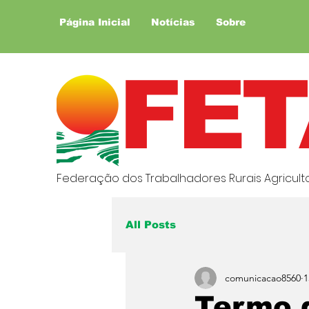
Página Inicial
Notícias
Sobre
FET
Federação dos Trabalhadores Rurais Agricultor
All Posts
comunicacao8560
1
Termo 