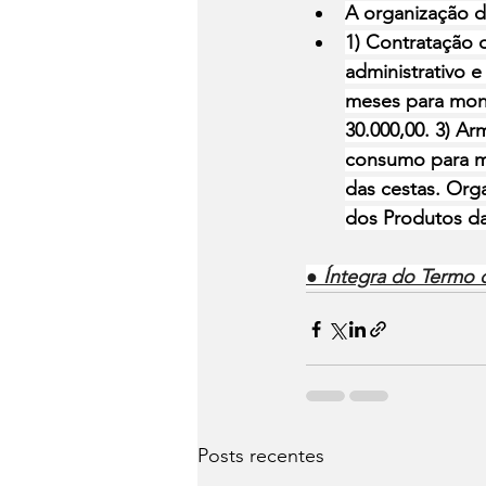
A organização d
1) Contratação d
administrativo 
meses para mont
30.000,00. 3) A
consumo para mo
das cestas. Org
dos Produtos da 
● 
Íntegra do Termo d
Posts recentes