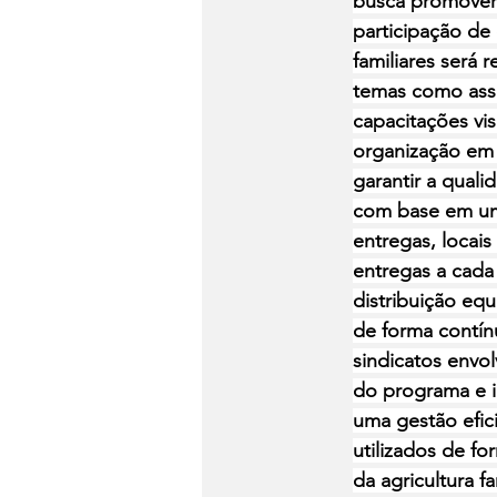
busca promover a
participação de
familiares será 
temas como asso
capacitações vis
organização em 
garantir a quali
com base em um
entregas, locais
entregas a cada 
distribuição equ
de forma contí
sindicatos envol
do programa e id
uma gestão efic
utilizados de fo
da agricultura f