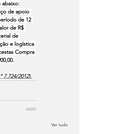
 abaixo:
viço de apoio 
período de 12 
lor de R$ 
erial de 
ão e logística 
 cestas Compra 
900,00.
º 7.724/2012).
Ver tudo