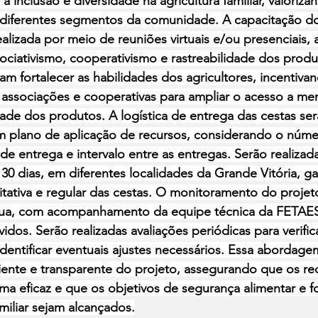
 inclusão e diversidade na agricultura familiar, valoriza
 diferentes segmentos da comunidade. A capacitação dos
realizada por meio de reuniões virtuais e/ou presenciais
ciativismo, cooperativismo e rastreabilidade dos produ
am fortalecer as habilidades dos agricultores, incentivan
associações e cooperativas para ampliar o acesso a me
dade dos produtos. A logística de entrega das cestas ser
 plano de aplicação de recursos, considerando o núme
 de entrega e intervalo entre as entregas. Serão realizada
30 dias, em diferentes localidades da Grande Vitória, g
itativa e regular das cestas. O monitoramento do projeto
nua, com acompanhamento da equipe técnica da FETAES
vidos. Serão realizadas avaliações periódicas para verifi
entificar eventuais ajustes necessários. Essa abordagem
iente e transparente do projeto, assegurando que os re
rma eficaz e que os objetivos de segurança alimentar e f
amiliar sejam alcançados.