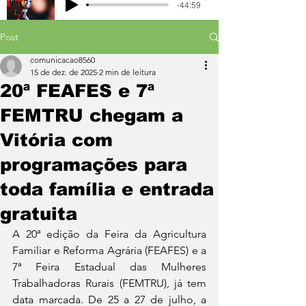
-44:59
Post
comunicacao8560
15 de dez. de 2025
2 min de leitura
20ª FEAFES e 7ª
FEMTRU chegam a
Vitória com
programações para
toda família e entrada
gratuita
A 20ª edição da Feira da Agricultura 
Familiar e Reforma Agrária (FEAFES) e a 
7ª Feira Estadual das Mulheres 
Trabalhadoras Rurais (FEMTRU), já tem 
data marcada. De 25 a 27 de julho, a 